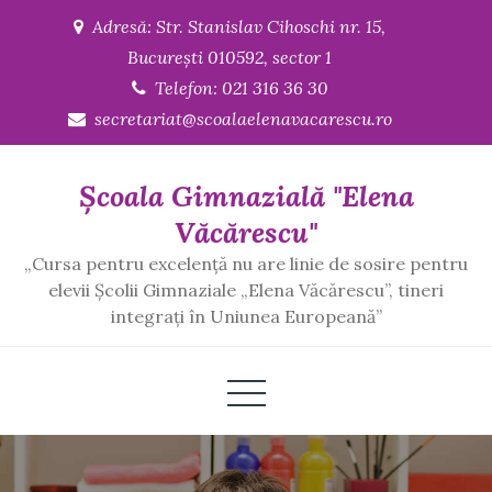
Skip
Adresă: Str. Stanislav Cihoschi nr. 15,
to
București 010592, sector 1
content
Telefon: 021 316 36 30
secretariat@scoalaelenavacarescu.ro
Școala Gimnazială "Elena
Văcărescu"
„Cursa pentru excelenţă nu are linie de sosire pentru
elevii Școlii Gimnaziale „Elena Văcărescu”, tineri
integraţi în Uniunea Europeană”